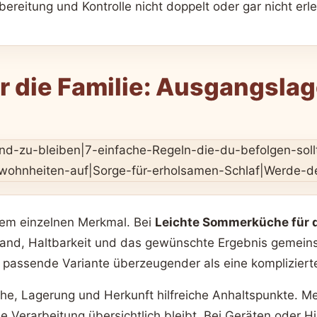
reitung und Kontrolle nicht doppelt oder gar nicht erl
 die Familie: Ausgangslag
inem einzelnen Merkmal. Bei
Leichte Sommerküche für d
wand, Haltbarkeit und das gewünschte Ergebnis gemeins
ut passende Variante überzeugender als eine kompliziert
che, Lagerung und Herkunft hilfreiche Anhaltspunkte. M
e Verarbeitung übersichtlich bleibt. Bei Geräten oder H