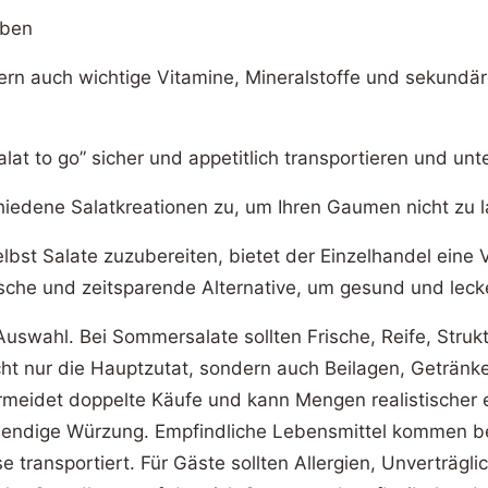
uben
rn auch wichtige Vitamine, Mineralstoffe und sekundäre
alat to go” sicher und appetitlich transportieren und un
hiedene Salatkreationen zu, um Ihren Gaumen nicht zu l
lbst Salate zuzubereiten, bietet der Einzelhandel eine Vi
ische und zeitsparende Alternative, um gesund und leck
uswahl. Bei Sommersalate sollten Frische, Reife, Struk
nur die Hauptzutat, sondern auch Beilagen, Getränke 
ermeidet doppelte Käufe und kann Mengen realistischer 
wendige Würzung. Empfindliche Lebensmittel kommen be
ransportiert. Für Gäste sollten Allergien, Unverträgl