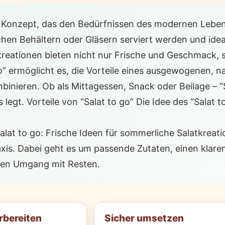
es Konzept, das den Bedürfnissen des modernen Lebens
ischen Behältern oder Gläsern serviert werden und i
atkreationen bieten nicht nur Frische und Geschmack
go” ermöglicht es, die Vorteile eines ausgewogenen, n
inieren. Ob als Mittagessen, Snack oder Beilage – “Sa
legt. Vorteile von “Salat to go” Die Idee des “Salat t
Salat to go: Frische Ideen für sommerliche Salatkreat
is. Dabei geht es um passende Zutaten, einen klare
ren Umgang mit Resten.
rbereiten
Sicher umsetzen