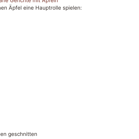
ane Gerichte mit Äpfeln
nen Äpfel eine Hauptrolle spielen:
ben geschnitten