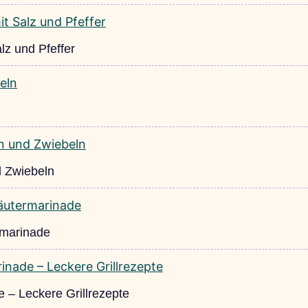
lz und Pfeffer
d Zwiebeln
rmarinade
 – Leckere Grillrezepte