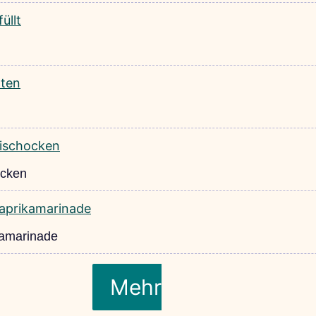
ocken
ikamarinade
Mehr