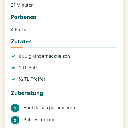
21 Minuten
Portionen
4 Patties
Zutaten
600 g Rinderhackfleisch
1 TL Salz
½ TL Pfeffer
Zubereitung
Hackfleisch portionieren.
Patties formen.