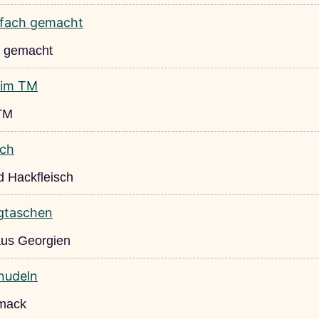
h gemacht
 TM
 Hackfleisch
 aus Georgien
hmack