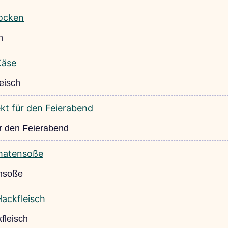
n
eisch
ür den Feierabend
ensoße
fleisch