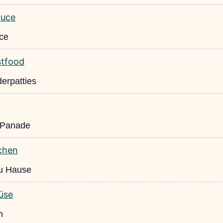
uce
erpatties
r Panade
zu Hause
n