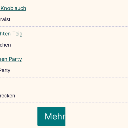
Twist
tchen
Party
recken
Mehr