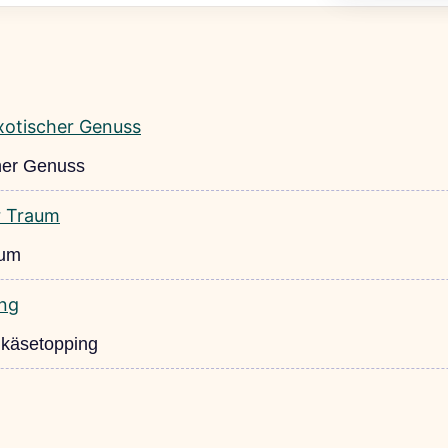
cher Genuss
aum
hkäsetopping