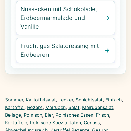
Nussecken mit Schokolade,
Erdbeermarmelade und
Vanille
Fruchtiges Salatdressing mit
Erdbeeren
Sommer
, 
Kartoffelsalat
, 
Lecker
, 
Schichtsalat
, 
Einfach
, 
Kartoffel
, 
Rezept
, 
Mairüben
, 
Salat
, 
Mairübensalat
, 
Beilage
, 
Polnisch
, 
Eier
, 
Polnisches Essen
, 
Frisch
, 
Kartoffeln
, 
Polnische Spezialitäten
, 
Genuss
, 
Abwechslungsreich
, 
Kartoffel Rezepte
, 
Gesund
, 