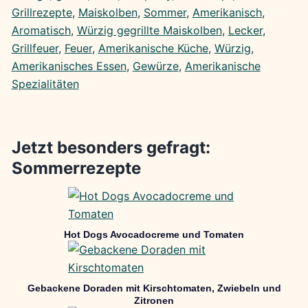
Grillrezepte
, 
Maiskolben
, 
Sommer
, 
Amerikanisch
, 
Aromatisch
, 
Würzig gegrillte Maiskolben
, 
Lecker
, 
Grillfeuer
, 
Feuer
, 
Amerikanische Küche
, 
Würzig
, 
Amerikanisches Essen
, 
Gewürze
, 
Amerikanische
Spezialitäten
Jetzt besonders gefragt:
Sommerrezepte
Hot Dogs Avocadocreme und Tomaten
Gebackene Doraden mit Kirschtomaten, Zwiebeln und
Zitronen