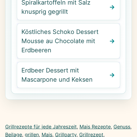
Spiralkartoffeln mit Salz
knusprig gegrillt
Köstliches Schoko Dessert
Mousse au Chocolate mit
Erdbeeren
Erdbeer Dessert mit
Mascarpone und Keksen
Grillrezepte für jede Jahreszeit
, 
Mais Rezepte
, 
Genuss
, 
Beilage
, 
grillen
, 
Mais
, 
Grillparty
, 
Grillrezept
, 