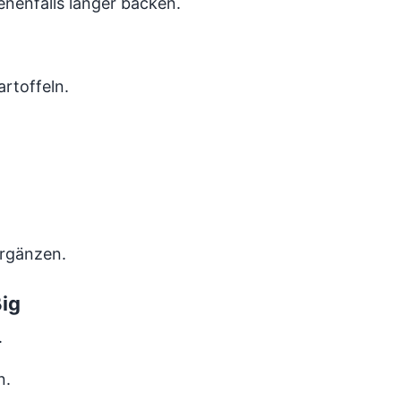
nenfalls länger backen.
artoffeln.
ergänzen.
ßig
.
n.