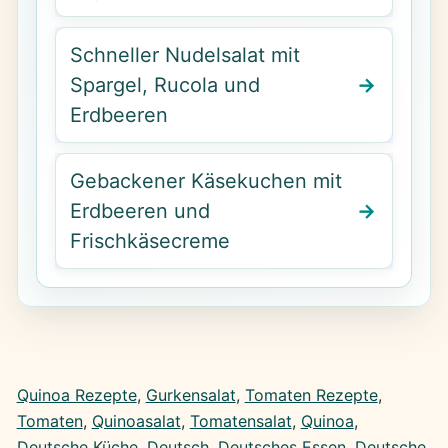
Schneller Nudelsalat mit
Spargel, Rucola und
Erdbeeren
Gebackener Käsekuchen mit
Erdbeeren und
Frischkäsecreme
Quinoa Rezepte
, 
Gurkensalat
, 
Tomaten Rezepte
, 
Tomaten
, 
Quinoasalat
, 
Tomatensalat
, 
Quinoa
, 
Deutsche Küche
, 
Deutsch
, 
Deutsches Essen
, 
Deutsche