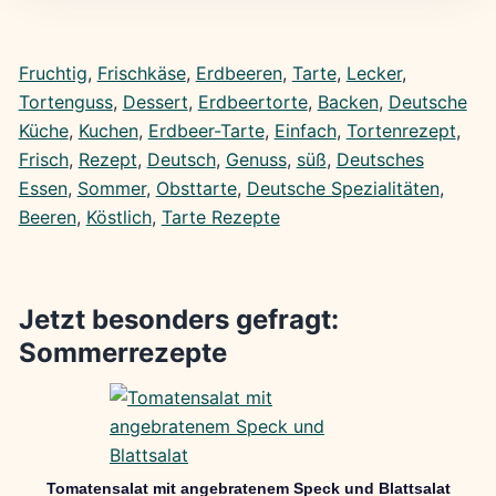
Fruchtig
, 
Frischkäse
, 
Erdbeeren
, 
Tarte
, 
Lecker
, 
Tortenguss
, 
Dessert
, 
Erdbeertorte
, 
Backen
, 
Deutsche
Küche
, 
Kuchen
, 
Erdbeer-Tarte
, 
Einfach
, 
Tortenrezept
, 
Frisch
, 
Rezept
, 
Deutsch
, 
Genuss
, 
süß
, 
Deutsches
Essen
, 
Sommer
, 
Obsttarte
, 
Deutsche Spezialitäten
, 
Beeren
, 
Köstlich
, 
Tarte Rezepte
Jetzt besonders gefragt:
Sommerrezepte
Tomatensalat mit angebratenem Speck und Blattsalat