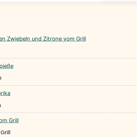
e
a
Grill