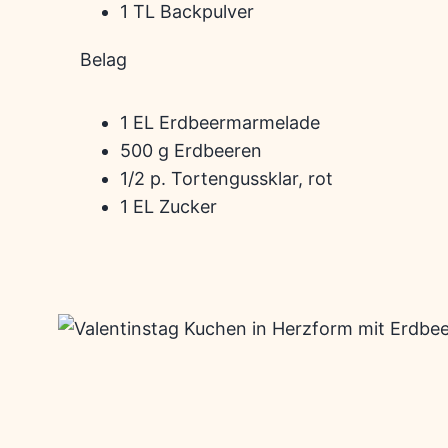
1 TL Backpulver
Belag
1 EL Erdbeermarmelade
500 g Erdbeeren
1/2 p. Tortengussklar, rot
1 EL Zucker