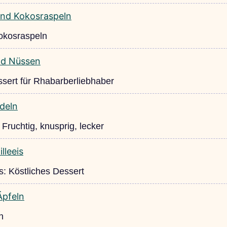
okosraspeln
sert für Rhabarberliebhaber
ruchtig, knusprig, lecker
s: Köstliches Dessert
n