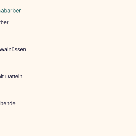
rber
 Walnüssen
t Datteln
Abende