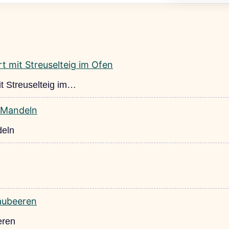
t Streuselteig im…
deln
eren