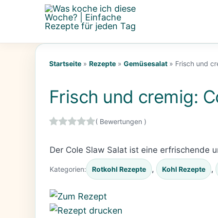
Zum
Inhalt
springen
Startseite
»
Rezepte
»
Gemüsesalat
»
Frisch und c
Frisch und cremig: 
(
Bewertungen )
Der Cole Slaw Salat ist eine erfrischende
, 
, 
Kategorien:
Rotkohl Rezepte
Kohl Rezepte