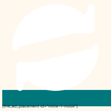
[the_ad_placement id="mitte-1-mobil"]