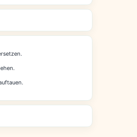
ersetzen.
iehen.
 auftauen.