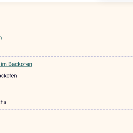
ackofen
chs