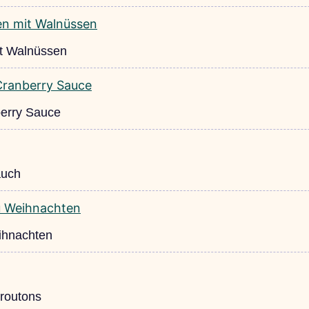
t Walnüssen
berry Sauce
auch
ihnachten
routons