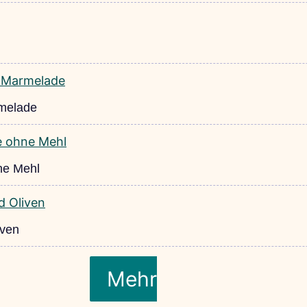
rmelade
ne Mehl
iven
Mehr