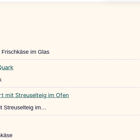
 Frischkäse im Glas
k
t Streuselteig im…
hkäse