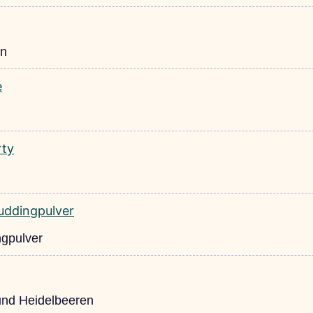
en
ngpulver
und Heidelbeeren