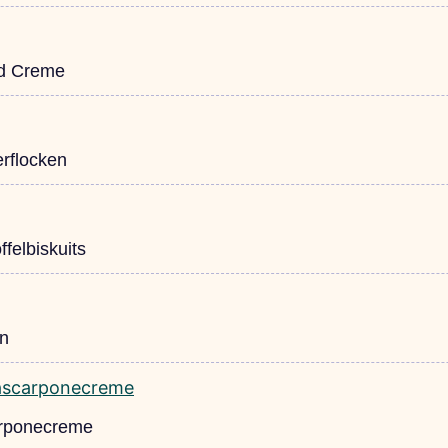
nd Creme
erflocken
felbiskuits
en
arponecreme