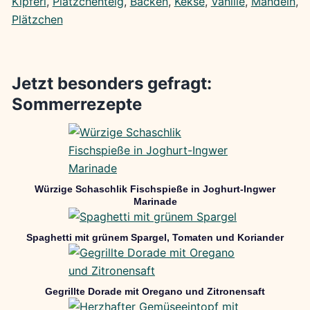
Kipferl
, 
Plätzchenteig
, 
Backen
, 
Kekse
, 
Vanille
, 
Mandeln
, 
Plätzchen
Jetzt besonders gefragt:
Sommerrezepte
Würzige Schaschlik Fischspieße in Joghurt-Ingwer
Marinade
Spaghetti mit grünem Spargel, Tomaten und Koriander
Gegrillte Dorade mit Oregano und Zitronensaft