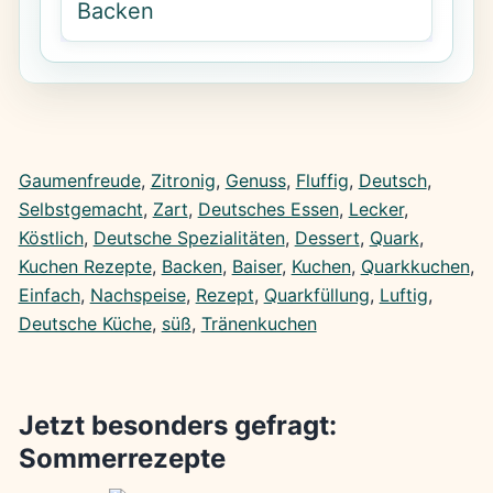
Backen
Gaumenfreude
, 
Zitronig
, 
Genuss
, 
Fluffig
, 
Deutsch
, 
Selbstgemacht
, 
Zart
, 
Deutsches Essen
, 
Lecker
, 
Köstlich
, 
Deutsche Spezialitäten
, 
Dessert
, 
Quark
, 
Kuchen Rezepte
, 
Backen
, 
Baiser
, 
Kuchen
, 
Quarkkuchen
, 
Einfach
, 
Nachspeise
, 
Rezept
, 
Quarkfüllung
, 
Luftig
, 
Deutsche Küche
, 
süß
, 
Tränenkuchen
Jetzt besonders gefragt:
Sommerrezepte