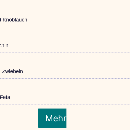
nd Knoblauch
chini
d Zwiebeln
 Feta
Mehr