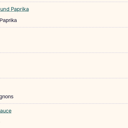
 Paprika
ignons
e