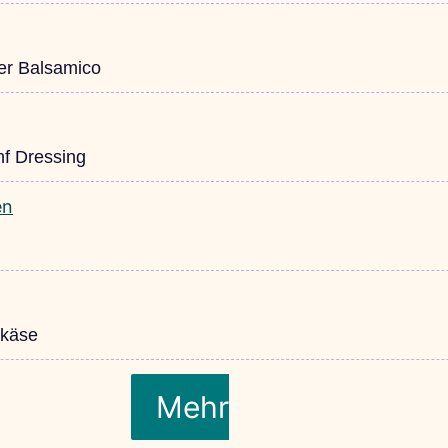
eer Balsamico
nf Dressing
akäse
Mehr