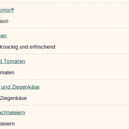
mix®
 Knackig und erfrischend
omaten
 Ziegenkäse
eleiern