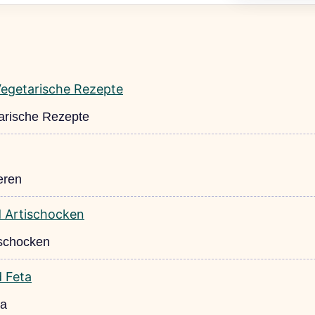
arische Rezepte
eren
ischocken
ta