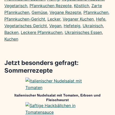
Vegetarisch
, 
Pfannkuchen Rezepte
, 
Köstlich
, 
Zarte
Pfannkuchen
, 
Gemüse
, 
Vegane Rezepte
, 
Pfannkuchen
, 
Pfannkuchen-Gericht
, 
Lecker
, 
Veganer Kuchen
, 
Hefe
, 
Vegetarisches Gericht
, 
Vegan
, 
Hefeteig
, 
Ukrainisch
, 
Backen
, 
Leckere Pfannkuchen
, 
Ukrainisches Essen
, 
Kuchen
Jetzt besonders gefragt:
Sommerrezepte
Italienischer Nudelsalat mit Tomaten, Erbsen und
Fleischwurst