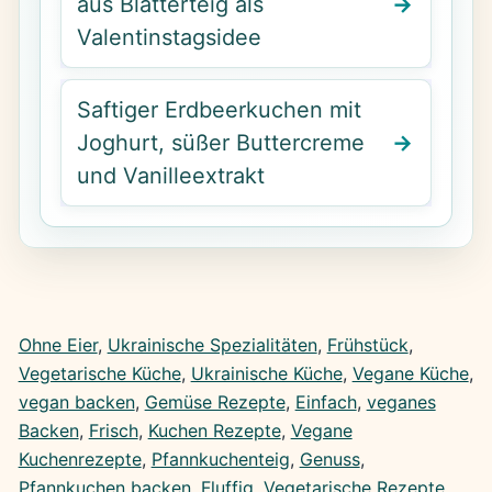
aus Blätterteig als
Valentinstagsidee
Saftiger Erdbeerkuchen mit
Joghurt, süßer Buttercreme
und Vanilleextrakt
Ohne Eier
, 
Ukrainische Spezialitäten
, 
Frühstück
, 
Vegetarische Küche
, 
Ukrainische Küche
, 
Vegane Küche
, 
vegan backen
, 
Gemüse Rezepte
, 
Einfach
, 
veganes
Backen
, 
Frisch
, 
Kuchen Rezepte
, 
Vegane
Kuchenrezepte
, 
Pfannkuchenteig
, 
Genuss
, 
Pfannkuchen backen
, 
Fluffig
, 
Vegetarische Rezepte
, 